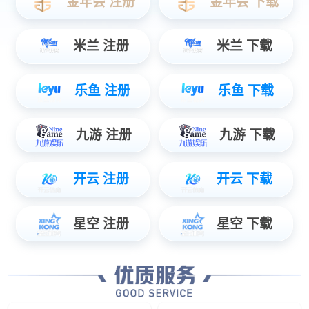
育家精神，加强新时代高素质专业化教师队伍建设，进一
会精神，全面贯彻习近平总书记关于教育...
步营造尊师重教良好氛围，现提出如下意见。
一、总体要求坚持以习近平新时代中国特色社会
江西安博官方网站师德师风监督举报渠道
12-10
主义思想为指导，深入贯彻党的二十大和二十届二
2023
根据教育部《新时代高校教师职业行为十项准则》和
中、三中全会精神，坚持党对教育事业的全面领导，
《关于高校教师师德失范行为处理的指导意见》要求，进
贯彻新时代党的教育方针，落实立德树人根本任务，把加
一步健全师德师风监督体系，畅通师德师风监督举报渠
强教师队伍建设作为建设教育强国最重要的基础...
道，建立问题线索台账，全面排查师德师风突出问
题。我校设立了五个师德师风监督举报渠道并予以
【师德文件】教育部关于印发《高等学校教师职业道德规范》的通知
04-30
公布，接受广大师生和社会的监督，具体如下：
2022
各省、自治区、直辖市教育厅（教
一、监督举报电话：0791-88139203
委）、教科文卫体（教育）工会，新疆生产建设兵
二、监督举报邮箱：jxutjxgzb@163.com
团教育局、教育工会，有关部门（单位）教育司（局），
三、线下监督举报渠道：设立校长信箱、
教育部直属各高等学校: 为贯彻落实党的十七届六中
院长信箱四、线上监督...
全会精神，全面提高高校师德水平，教育部、中
【师德文件】教育部关于印发《新时代高校教师职业行为十项准则》的通知
02-28
国教科文卫体工会全国委员会研究制定了《高等学校教师
2022
各省、自治区、直辖市教育厅（教委），新
职业道德规范》（以下简称《规范》），现印发给你们，
疆生产建设兵团教育局，有关部门（单位）教育司
请结合实际认真贯彻执行。教育规划纲要明确提
（局），部属各高等学校、部省合建各高等高
出，要加强教师职业理想和职业道德建设，增...