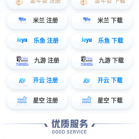
【高校之窗】江西安博官方网站2026毕业季微电
07-02
影《从未离去》：山海万里，温暖长存
2026
【大江新闻客户端】党旗在基层一线高高飘扬丨
07-02
石榴籽映初心 青春笃行担使命
2026
【学习强国】江西安博官方网站校长张海涛在
07-01
2026届本科生毕业典礼暨学士学位授予仪式上的
2026
讲话