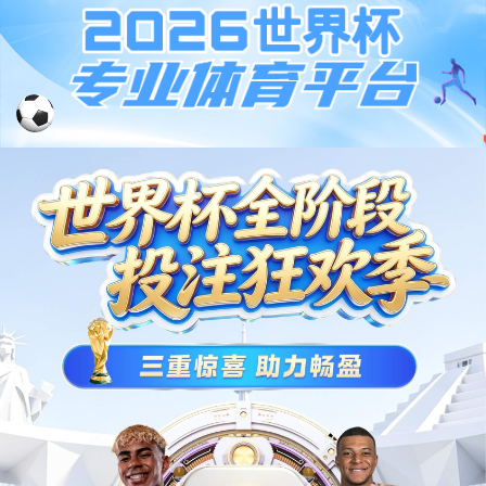
安博官方网站_安博anbo(中国）
导航
校园资讯
当前位置:
安博官网
>
校园资讯
>
媒体视角
【江西共青团微信公众号】13年，4000公里，
07-04
100万…一个新疆小伙在江西的“硬核”青春
2026