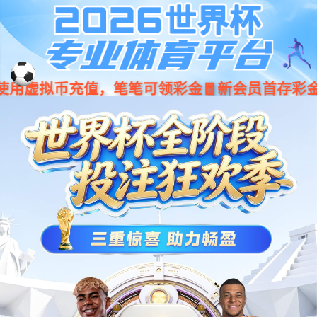
安博官方网站_安博anbo(中国）
导航
校园资讯
当前位置:
安博官网
>
校园资讯
>
媒体视角
【映山红网】江西安博官方网站举办2026年“五
05-07
四”表彰暨文艺汇演
2026