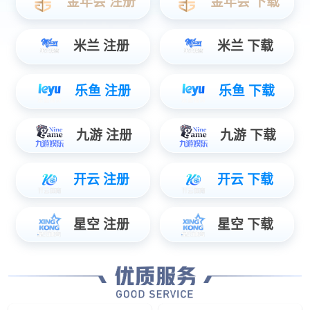
2026
【中国网】江西安博官方网站捐赠李渤铜像在白
05-06
鹿洞书院落成
2026
【新华社客户端】江西安博官方网站捐赠李渤铜
05-01
像在白鹿洞书院落成
2026
【学习强国】江西安博官方网站捐赠李渤铜像在